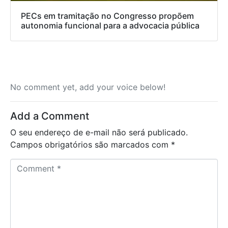
PECs em tramitação no Congresso propõem
autonomia funcional para a advocacia pública
No comment yet, add your voice below!
Add a Comment
O seu endereço de e-mail não será publicado.
Campos obrigatórios são marcados com
*
C
o
m
m
e
n