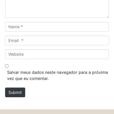
t
*
N
a
m
E
e
m
*
a
W
i
e
l
b
*
s
Salvar meus dados neste navegador para a próxima
i
vez que eu comentar.
t
e
Submit