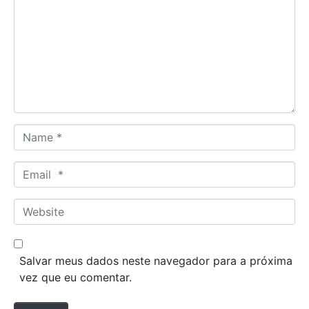
m
m
e
n
t
*
N
a
m
E
e
m
*
a
W
i
e
l
b
*
s
Salvar meus dados neste navegador para a próxima
i
vez que eu comentar.
t
e