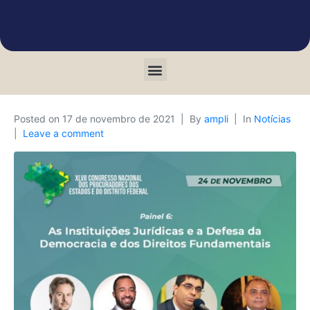
Posted on
17 de novembro de 2021
By
ampli
In
Notícias
Leave a comment