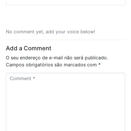
No comment yet, add your voice below!
Add a Comment
O seu endereço de e-mail não será publicado.
Campos obrigatórios são marcados com
*
C
o
m
m
e
n
t
*