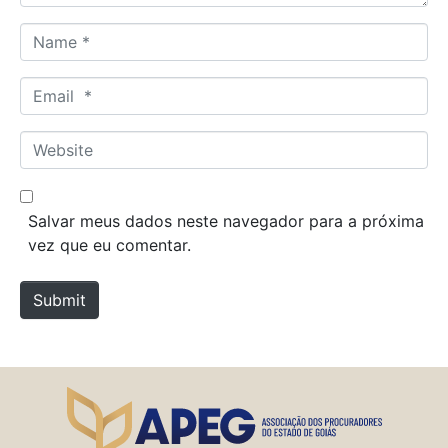
N
a
m
E
e
m
*
a
W
i
e
l
b
*
s
Salvar meus dados neste navegador para a próxima
i
vez que eu comentar.
t
e
Submit