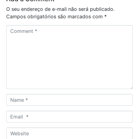
O seu endereço de e-mail não será publicado.
Campos obrigatórios são marcados com
*
C
o
m
m
e
n
t
*
N
a
m
E
e
m
*
a
W
i
e