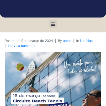
Posted on
9 de março de 2024
By
ampli
In
Notícias
Leave a comment