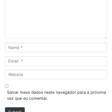
m
m
e
n
t
*
N
a
m
E
e
m
*
a
W
i
e
l
b
*
s
Salvar meus dados neste navegador para a próxima
i
vez que eu comentar.
t
e
Submit