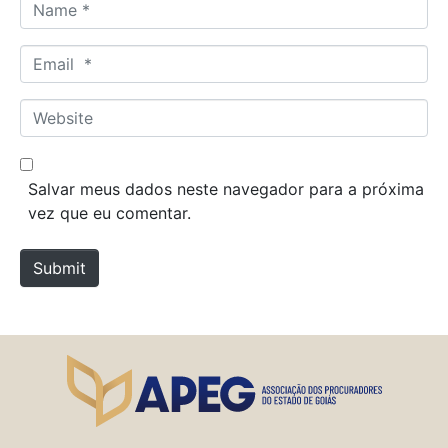
N
a
m
E
e
m
*
a
W
i
e
l
b
*
s
Salvar meus dados neste navegador para a próxima
i
vez que eu comentar.
t
e
Submit