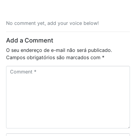
No comment yet, add your voice below!
Add a Comment
O seu endereço de e-mail não será publicado.
Campos obrigatórios são marcados com
*
C
o
m
m
e
n
t
*