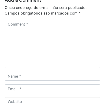
Add a Comment
O seu endereço de e-mail não será publicado.
Campos obrigatórios são marcados com
*
C
o
m
m
e
n
t
*
N
a
m
E
e
m
*
a
W
i