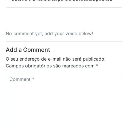
No comment yet, add your voice below!
Add a Comment
O seu endereço de e-mail não será publicado.
Campos obrigatórios são marcados com
*
C
o
m
m
e
n
t
*