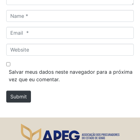
N
a
m
E
e
m
*
a
W
i
e
l
b
*
s
Salvar meus dados neste navegador para a próxima
i
vez que eu comentar.
t
e
Submit