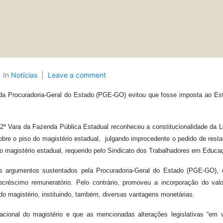
In
Notícias
Leave a comment
da Procuradoria-Geral do Estado (PGE-GO) evitou que fosse imposta ao E
2ª Vara da Fazenda Pública Estadual reconheceu a constitucionalidade da Le
obre o piso do magistério estadual, julgando improcedente o pedido de resta
 magistério estadual, requerido pelo Sindicato dos Trabalhadores em Educaç
os argumentos sustentados pela Procuradoria-Geral do Estado (PGE-GO), o
ecréscimo remuneratório. Pelo contrário, promoveu a incorporação do valo
do magistério, instituindo, também, diversas vantagens monetárias.
acional do magistério e que as mencionadas alterações legislativas “em 