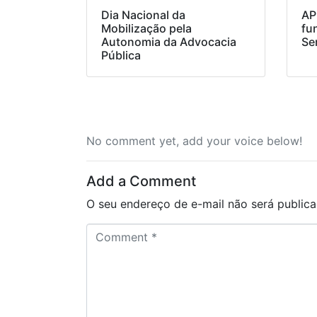
Dia Nacional da
AP
Mobilização pela
fu
Autonomia da Advocacia
Se
Pública
No comment yet, add your voice below!
Add a Comment
O seu endereço de e-mail não será publica
C
o
m
m
e
n