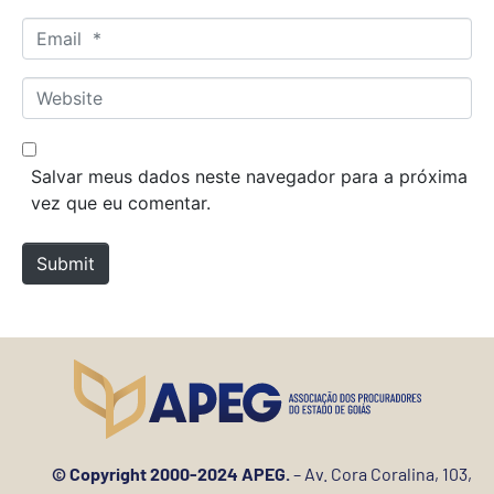
m
E
e
m
*
a
W
i
e
l
b
*
s
Salvar meus dados neste navegador para a próxima
i
vez que eu comentar.
t
e
Submit
© Copyright 2000-2024 APEG.
– Av. Cora Coralina, 103,