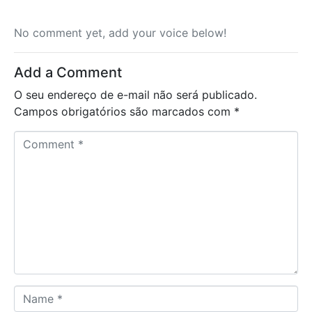
No comment yet, add your voice below!
Add a Comment
O seu endereço de e-mail não será publicado.
Campos obrigatórios são marcados com
*
C
o
m
m
e
n
t
*
N
a