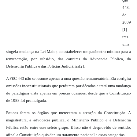
ção
443,
de
2009
[1]
traz
uma
singela mudança na Lei Maior, ao estabelecer um parâmetro mínimo para a
remuneração, por subsídio, das carreiras da Advocacia Pública, da
Defensoria Pública e das Polícias Judiciárias[2].
A PEC 443 não se resume apenas a uma questão remu
neratória. Ela corrigirá
omissões inconstitucionais que perduram por décadas e trará uma mudança
de paradigma vista apenas em poucas ocasiões, desde que a Constituição
de 1988 foi promulgada.
Poucos foram os órgãos que mereceram a atenção da Constituição. A
magistratura, a advocacia pública, o Ministério Público e a Defensoria
Pública estão entre esse seleto grupo. E isso não é desprovido de sentido,
afinal a Constituição quis dar um tratamento nacional a essas categorias.