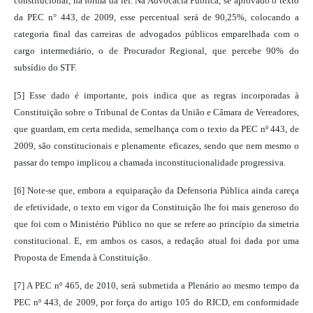
constitucional, na forma da lei. Na Advocacia Pública, se aprovado o texto
da PEC n° 443, de 2009, esse percentual será de 90,25%, colocando a
categoria final das carreiras de advogados públicos emparelhada com o
cargo intermediário, o de Procurador Regional, que percebe 90% do
subsídio do STF.
[5] Esse dado é importante, pois indica que as regras incorporadas à
Constituição sobre o Tribunal de Contas da União e Câmara de Vereadores,
que guardam, em certa medida, semelhança com o texto da PEC nº 443, de
2009, são constitucionais e plenamente eficazes, sendo que nem mesmo o
passar do tempo implicou a chamada inconstitucionalidade progressiva.
[6] Note-se que, embora a equiparação da Defensoria Pública ainda careça
de efetividade, o texto em vigor da Constituição lhe foi mais generoso do
que foi com o Ministério Público no que se refere ao princípio da simetria
constitucional. E, em ambos os casos, a redação atual foi dada por uma
Proposta de Emenda à Constituição.
[7] A PEC nº 465, de 2010, será submetid
a a Plenário ao mesmo tempo da
PEC nº 443, de 2009, por força do artigo 105 do RICD, em conformidade