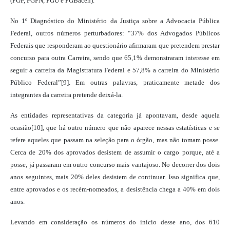
(PGF, PGFN, PGU e PGBacen).
No 1º Diagnóstico do Ministério da Justiça sobre a Advocacia Pública
Federal, outros números perturbadores: “37% dos Advogados Públicos
Federais que responderam ao questionário afirmaram que pretendem prestar
concurso para outra Carreira, sendo que 65,1% demonstraram interesse em
seguir a carreira da Magistratura Federal e 57,8% a carreira do Ministério
Público Federal”[9]. Em outras palavras, praticamente metade dos
integrantes da carreira pretende deixá-la.
As entidades representativas da categoria já apontavam, desde aquela
ocasião[10], que há outro número que não aparece nessas estatísticas e se
refere aqueles que passam na seleção para o órgão, mas não tomam posse.
Cerca de 20% dos aprovados desistem de assumir o cargo porque, até a
posse, já passaram em outro concurso mais vantajoso. No decorrer dos dois
anos seguintes, mais 20% deles desistem de continuar. Isso significa que,
entre aprovados e os recém-nomeados, a desistência chega a 40% em dois
anos.
Levando em consideração os números do início desse ano, dos 610