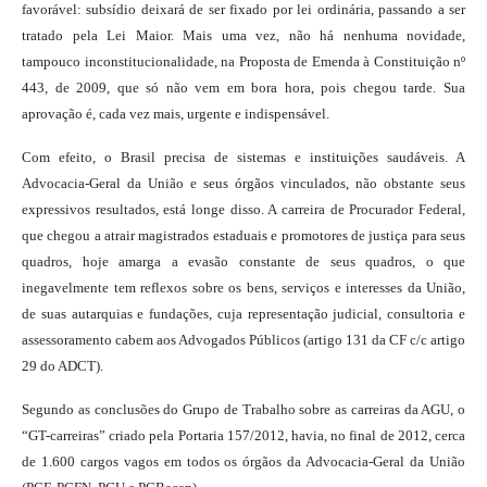
favorável: subsídio deixará de ser fixado por lei ordinária, passando a ser
tratado pela Lei Maior.
Mais uma vez, não há nenhuma novidade,
tampouco inconstitucionalidade, na Proposta de Emenda à Constituição nº
443, de 2009, que só não vem em bora hora, pois chegou tarde. Sua
aprovação é, cada vez mais, urgente e indispensável.
Com efeito, o Brasil precisa de sistemas e instituições s
audáveis. A
Advocacia-Geral da União e seus órgãos vinculados, não obstante seus
expressivos resultados, está longe disso. A carreira de Procurador Federal,
que chegou a atrair magistrados estaduais e promotores de justiça para seus
quadros, hoje amarga a evasão constante de seus quadros, o que
inegavelmente tem reflexos sobre os bens, serviços e interesses da União,
de suas autarquias e fundações, cuja representação judicial, consultoria e
assessoramento cabem aos Advogados Públicos (artigo 131 da CF c/c artigo
29 do ADCT).
Segundo as conclusões do Grupo de Trabalho sobre as carreiras da AGU, o
“GT-carreiras” criado pela Portaria 157/2012, havia, no final de 2012, cerca
de 1.600 cargos vagos
em todos os órgãos da Advocacia-Geral da União