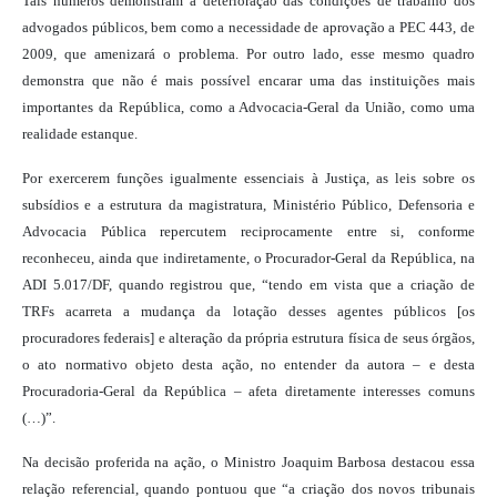
Tais números demonstram a deterioração das condições de trabalho dos
advogados públicos, bem como a necessidade de aprovação a PEC 443, de
2009, que amenizará o problema. Por outro lado, esse mesmo quadro
demonstra que não é mais possível encarar uma das instituições mais
importantes da República, como a Advocacia-Geral da União, como uma
realidade estanque.
Por exercerem funções igualmente essenciais à Justiça, as leis sobre os
subsídios e a estrutura da magistratura, Ministério Público, Defensoria e
Advocacia Pública repercutem reciprocamente entre si, conforme
reconheceu, ainda que indiretamente, o Procurador-Geral da República, na
ADI 5.017/DF, quando registrou que, “tendo em vista que a criação de
TRFs acarreta a mudança da lotação desses agentes públicos [os
procuradores federais] e alteração da própria estrutura física de seus órgãos,
o ato normativo objeto desta ação, no entender da autora – e desta
Procuradoria-Geral da República – afeta diretamente interesses comuns
(…)”.
Na decisão proferida na ação, o Ministro Joaquim Barbosa destacou essa
relação referencial, quando pontuou que “a criação dos novos tribunais