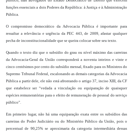
público, mas advogados do Estado Democrático de Direito que exercem
funções essenciais a dois Poderes da República: à Justiça e à Administração
Pública.
O compromisso democrático da Advocacia Pública é importante para
ressaltar a relevância e urgência da PEC 443, de 2009, afastar qualquer
pecha de inconstitucionalidade que se queira colocar sobre seu texto.
Quando o texto diz que o subsídio do grau ou nível máximo das carreiras
da Advocacia-Geral da União corresponderá a noventa inteiros e vinte e
cinco centésimos por cento do subsídio mensal, fixado para os Ministros do
Supremo Tribunal Federal, escalonando as demais categorias da Advocacia
Pública a partir dele, ele não está afrontando o artigo 37, inciso XIII, da CF
que estabelece ser “vedada a vinculação ou equiparação de quaisquer
espécies remuneratórias para o efeito de remuneração de pessoal do serviço
público”.
Em primeiro lugar, não há uma equiparação exata entre os subsídios das
carreiras do Poder Judiciário ou do Ministério Público da União, pois o
percentual de 90,25% se aproximaria da categoria intermediária dessas