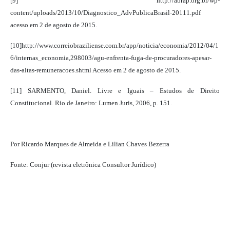
[9] http://abrap.org.br/wp-
content/uploads/2013/10/Diagnostico_AdvPublicaBrasil-20111.pdf
acesso em 2 de agosto de 2015.
[10]http://www.correiobraziliense.com.br/app/noticia/economia/2012/04/1
6/internas_economia,298003/agu-enfrenta-fuga-de-procuradores-apesar-
das-altas-remuneracoes.shtml Acesso em 2 de agosto de 2015.
[11] SARMENTO, Daniel. Livre e Iguais – Estudos de Direito
Constitucional. Rio de Janeiro: Lumen Juris, 2006, p. 151.
Por Ricardo Marques de Almeida e Lilian Chaves Bezerra
Fonte: Conjur (revista eletrônica Consultor Jurídico)