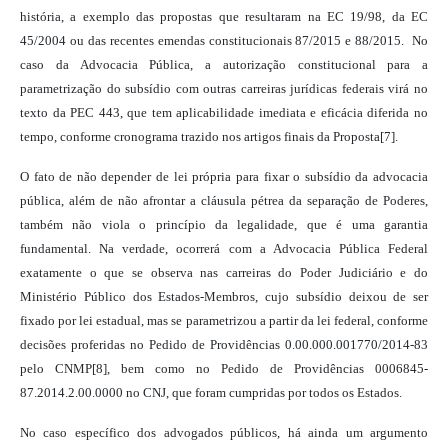
história, a exemplo das propostas que resultaram na EC 19/98, da EC
45/2004 ou das recentes emendas constitucionais 87/2015 e 88/2015. No
caso da Advocacia Pública, a autorização constitucional para a
parametrização do subsídio com outras carreiras jurídicas federais virá no
texto da PEC 443, que tem aplicabilidade imediata e eficácia diferida no
tempo, conforme cronograma trazido nos artigos finais da Proposta[7].
O fato de não depender de lei própria para fixar o subsídio da advocacia
pública, além de não afrontar a cláusula pétrea da separação de Poderes,
também não viola o princípio da legalidade, que é uma garantia
fundamental. Na verdade, ocorrerá com a Advocacia Pública Federal
exatamente o que se observa nas carreiras do Poder Judiciário e do
Ministério Público dos Estados-Membros, cujo subsídio deixou de ser
fixado por lei estadual, mas se parametrizou a partir da lei federal, conforme
decisões proferidas no Pedido de Providências 0.00.000.001770/2014-83
pelo CNMP[8], bem como no Pedido de Providências 0006845-
87.2014.2.00.0000 no CNJ, que foram cumpridas por todos os Estados.
No caso específico dos advogados públicos, há ainda um argumento