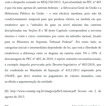
com o despacho exarado no REQ-356/2015. A peculiaridade da PEC nº 465
é que ela trata apenas de carreiras federais – a Advocacia-Geral da União e a
Defensoria Pública da União – e tem eficácia imediata, pois não há
condicionamento temporal para que produza efeitos, na medida em que
estabelece que o “subsídio do grau ou nível máximo das carreiras
disciplinadas nas Seções II e III deste Capítulo corresponderá a noventa
inteiros e vinte e cinco centésimos por cento do subsídio mensal, fixado
para os Ministros do Supremo Tribunal Federal”. Por outro lado, as
categorias inicial e intermediária dependerão de lei, que terá a liberdade de
estabelecer a diferença entre os degraus da carreira entre 5% e 10%. A
desvantagem da PEC nº 465, de 2010, é repetir omissões inconstitucionais,
a exemplo daquela provocada pelo Decreto-legislativo nº 805/2010, que
foi combatida no Mandado de Injunção nº 4312/2011 impetrado pela
UNAFE, que deve resultar no pagamento de valores atrasados, caso
acolhida a argumentação da entidade.
[8] http://www.conamp.org.br/images/pdfs/Liminar.pdf Acesso em 2 de
agosto de 2015.