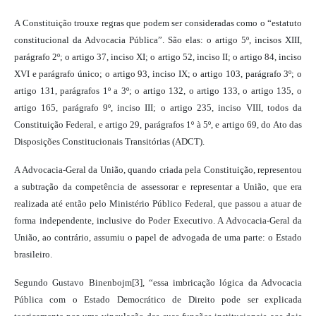
A Constituição trouxe regras que podem ser consideradas como o “estatuto
constitucional da Advocacia Pública”. São elas: o artigo 5º, incisos XIII,
parágrafo 2º; o artigo 37, inciso XI; o artigo 52, inciso II; o artigo 84, inciso
XVI e parágrafo único; o artigo 93, inciso IX; o artigo 103, parágrafo 3º; o
artigo 131, parágrafos 1º a 3º; o artigo 132, o artigo 133, o artigo 135, o
artigo 165, parágrafo 9º, inciso III; o artigo 235, inciso VIII, todos da
Constituição Federal, e artigo 29, parágrafos 1º à 5º, e artigo 69, do Ato das
Disposições Constitucionais Transitórias (ADCT).
A Advocacia-Geral da União, quando criada pela Constituição, representou
a subtração da competência de assessorar e representar a União, que era
realizada até então pelo Ministério Público Federal, que passou a atuar de
forma independente, inclusive do Poder Executivo. A Advocacia-Geral da
União, ao contrário, assumiu o papel de advogada de uma parte: o Estado
brasileiro.
Segundo Gustavo Binenbojm[3], “essa imbricação lógica da Advocacia
Pública com o Estado Democrático de Direito pode ser explicada