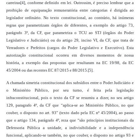
carreiras[4], conforme definido em lei.
Outrossim, é preciso lembrar que a
proibição de equiparação remuneratória entre categorias é dirigida ao
legislador ordinário. No texto constitucional, ao contrário, há inúmeras
regras que parametrizam órgãos de diferentes, a exemplo do artigo 73,
parágrafo 3º, da CF, que parametriza o
TCU ao STJ (órgãos do Poder
Legislativo e Judiciário) ou do artigo 29, inciso VI, da CF, que trata de
Vereadores e Prefeitos (cargos do Poder Legislativo e Executivo).
Esta
autorização constitucional ocorreu em diversos momentos de nossa
história, a exemplo das propostas que resultaram na EC 19/98, da EC
45/2004 ou das recentes EC 87/2015 e 88/2015.[5].
A chamada simetria constitucional dos subsídios entre o Poder Judiciário e
o Ministério Público, por seu turno, é feita pela legislação
infraconstitucional, pois o texto da CF se resumiu a dizer, no seu artigo
129, paragrafo 4º, da CF que “aplica-se ao Ministério Público, no que
couber, o disposto no art. 93” (texto dado pela EC nº 45/2004), ao passo
que o artigo 134, parágrafo 4º, reza que “são princípios institucionais da
Defensoria Pública a unidade, a indivisibilidade e a independência
funcional, aplicando-se também, no que couber, o disposto no artigo 93 e