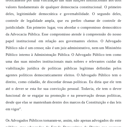
teoricamente por uma vinculação das suas funções institucionais aos dois
valores fundamentais de qualquer democracia constitucional. O primeiro
deles, legitimidade democrática e governabilidade. O segundo deles,
controle de legalidade ampla, que eu prefiro chamar de controle d
e
juridicidade. Em primeiro lugar, vou abordar o compromisso democrático
da Advocacia Pública. Esse compromisso atende à compreensão do nosso
papel institucional em relação aos governantes eleitos. O Advogado
Público não é um censor, não é um juiz administrativo, nem um Ministério
Público interno à Administração Pública. O Advogado Público tem como
uma das suas missões institucionais mais nobres e relevantes cuidar da
viabilização jurídica de políticas públicas legítimas definidas pelos
agentes políticos democraticamente eleitos. O Advogado Público tem o
direito, como cidadão, de discordar dessas políticas. Eu diria que ele tem
até o dever se esta for sua convicção pessoal. Todavia, ele tem o dever
funcional de se engajar na promoção e na preservação dessas políticas,
desde que elas se mantenham dentro dos marcos da Constituição e das leis
em vigor”.
Os Advogados Públicos tornaram-se, assim, não apenas advogados do ente