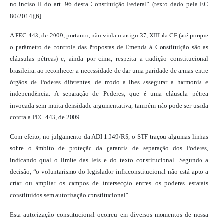
no inciso II do art. 96 desta Constituição Federal” (texto dado pela EC
80/2014)[6].
A PEC 443, de 2009, portanto, não viola o artigo 37, XIII da CF (até porque
o parâmetro de controle das Propostas de Emenda à Constituição são as
cláusulas pétreas) e, ainda por cima, respeita a tradição constitucional
brasileira, ao reconhecer a necessidade de dar uma paridade de armas entre
órgãos de Poderes diferentes, de modo a lhes assegurar a harmonia e
independência.
A separação de Poderes, que é uma cláusula pétrea
invocada sem muita densidade argumentativa, também não pode ser usada
contra a PEC 443, de 2009.
Com efeito, no julgamento da ADI 1.949/RS, o STF traçou algumas linhas
sobre o âmbito de proteção da garantia de separação dos Poderes,
indicando qual o limite das leis e do texto constitucional. Segundo a
decisão, “o voluntarismo do legislador infraconstitucional não está apto a
criar ou ampliar os campos de intersecção entres os poderes estatais
constituídos sem autorização constitucional”.
Esta autorização constitucional ocorreu em diversos momentos de nossa