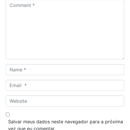
C
o
m
m
e
n
t
*
N
a
m
E
e
m
*
a
W
i
e
l
b
*
s
Salvar meus dados neste navegador para a próxima
i
vez que eu comentar.