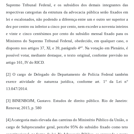
Supremo Tribunal Federal, e os subsídios dos demais integrantes das
respectivas categorias da estrutura da advocacia pública serão fixados em
lei e escalonados, não podendo a diferença entre um e outro ser superior a
dez por centro ou inferior a cinco por cento, nem exceder a noventa inteiros
e vinte e cinco centésimos por cento do subsídio mensal fixado para os
Ministros do Supremo Tribunal Federal, obedecido, em qualquer caso, o
disposto nos artigos 37, XI, e 39, parágrafo 4º”. Na votação em Plenário, é
possível votar, mediante destaque, o texto original, conforme previsão no
artigo 161, IV do RICD.
[2] O cargo de Delegado do Departamento de Polícia Federal também
exerce atividade de natureza jurídica, conforme art. 1° da Lei n°
13.047/2014.
[3] BINENBOJM, Gustavo. Estudos de direito público. Rio de Janeiro:
Renovar, 2015, p. 580
[4] A categoria mais elevada das carreiras do Mi
nistério Público da União, o
cargo de Subprocurador geral, percebe 95% do subsídio fixado como teto