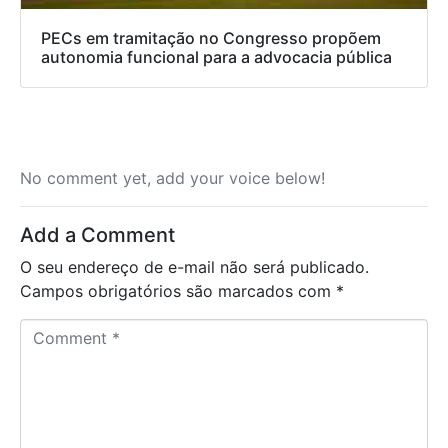
PECs em tramitação no Congresso propõem
autonomia funcional para a advocacia pública
No comment yet, add your voice below!
Add a Comment
O seu endereço de e-mail não será publicado.
Campos obrigatórios são marcados com
*
C
o
m
m
e