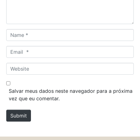
n
t
*
N
a
m
E
e
m
*
a
W
i
e
l
b
*
s
Salvar meus dados neste navegador para a próxima
i
vez que eu comentar.
t
e
Submit