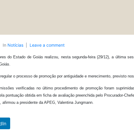
In
Notícias
Leave a comment
es do Estado de Goiás realizou, nesta segunda-feira (29/12), a última se
Goiás.
regular o processo de promoção por antiguidade e merecimento, previsto nos
missões verificadas no último procedimento de promoção foram suprimidas
 pela pontuação obtida em ficha de avaliação preenchida pelo Procurador-Chefe
”, afirmou a presidente da APEG, Valentina Jungmann.
dIn