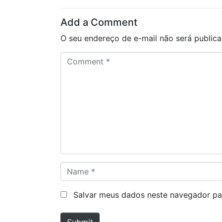
Add a Comment
O seu endereço de e-mail não será publica
C
o
m
m
e
n
t
*
N
a
m
Salvar meus dados neste navegador pa
e
*
Submit