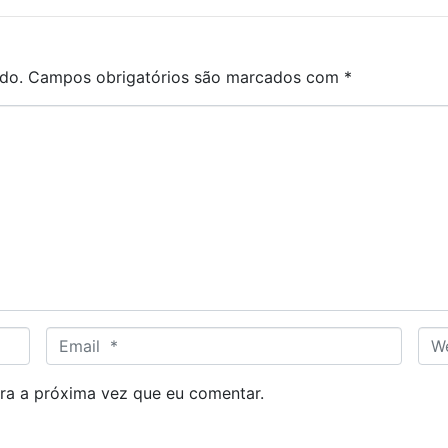
do.
Campos obrigatórios são marcados com
*
E
W
m
e
a
b
ra a próxima vez que eu comentar.
i
s
l
i