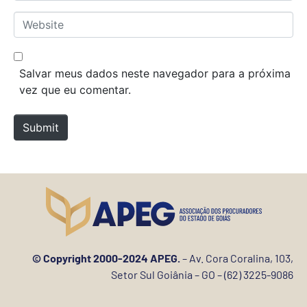
*
a
W
i
e
l
b
*
s
Salvar meus dados neste navegador para a próxima
i
vez que eu comentar.
t
e
Submit
© Copyright 2000-2024 APEG.
– Av. Cora Coralina, 103,
Setor Sul Goiânia – GO – (62) 3225-9086