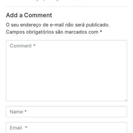
Add a Comment
O seu endereço de e-mail não será publicado.
Campos obrigatórios são marcados com
*
C
o
m
m
e
n
t
*
N
a
m
E
e
m