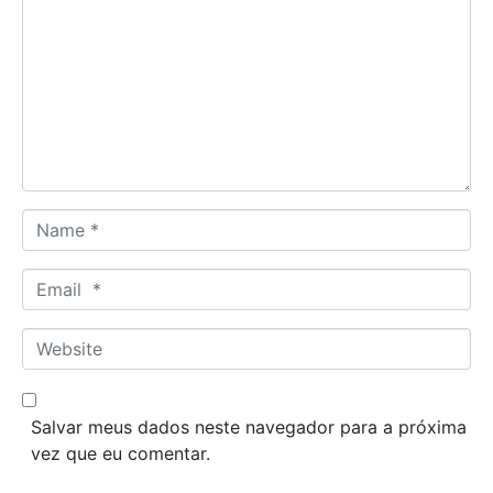
o
m
m
e
n
t
*
N
a
m
E
e
m
*
a
W
i
e
l
b
*
s
Salvar meus dados neste navegador para a próxima
i
vez que eu comentar.
t