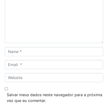
o
m
m
e
n
t
*
N
a
m
E
e
m
*
a
W
i
e
l
b
*
s
Salvar meus dados neste navegador para a próxima
i
vez que eu comentar.
t