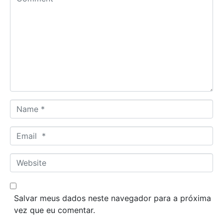
o
m
m
e
n
t
*
N
a
m
E
e
m
*
a
W
i
e
l
b
*
s
Salvar meus dados neste navegador para a próxima
i
vez que eu comentar.
t