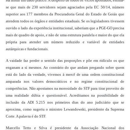
Há ainda um dado prático. A despeito de todos os vícios apontados, estima-
se que mais de 230 servidores sejam agraciados pela EC 50/14, número
superior aos 177 membros da Procuradoria Geral do Estado de Goiás que
atendem todos os órgãos e entidades estaduais. Se os legisladores tivessem
ouvido o lado da experiência institucional, saberiam que a PGE-GO precisa
mais de quadro de apoio, e não de uma estrutura paralela e maior do que ela
própria para atender um número reduzido e variável de entidades
autárquicas e fundacionais.
A vaidade faz perder o sentido das proporções e põe em ridículo os que
enganam a si mesmos. Ao contrário do que andam pregando sobre quem
está do lado da verdade, vivemos à mercê de uma ordem constitucional
amparada nos valores democráticos e no regime constitucional de
competências. Não apostamos na morosidade do STF para tirar proveito de
uma realidade dúbia e questionável. Acreditamos na possibilidade de
inclusão da ADI 5.215 nos primeiros dias do ano judiciário que se
aproxima, como sugeriu o ministro Lewandowski, presidente da Suprema
Corte. A palavra é do STF.
Marcello Terto e Silva é presidente da Associação Nacional dos