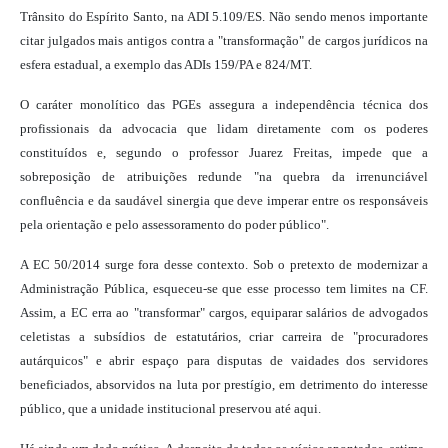
Trânsito do Espírito Santo, na ADI 5.109/ES. Não sendo menos importante
citar julgados mais antigos contra a "transformação" de cargos jurídicos na
esfera estadual, a exemplo das ADIs 159/PA e 824/MT.
O caráter monolítico das PGEs assegura a independência técnica dos
profissionais da advocacia que lidam diretamente com os poderes
constituídos e, segundo o professor Juarez Freitas, impede que a
sobreposição de atribuições redunde "na quebra da irrenunciável
confluência e da saudável sinergia que deve imperar entre os responsáveis
pela orientação e pelo assessoramento do poder público".
A EC 50/2014 surge fora desse contexto. Sob o pretexto de modernizar a
Administração Pública, esqueceu-se que esse processo tem limites na CF.
Assim, a EC erra ao "transformar" cargos, equiparar salários de advogados
celetistas a subsídios de estatutários, criar carreira de "procuradores
autárquicos" e abrir espaço para disputas de vaidades dos servidores
beneficiados, absorvidos na luta por prestígio, em detrimento do interesse
público, que a unidade institucional preservou até aqui.