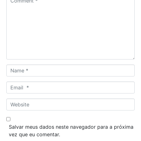
o
m
m
e
n
t
*
N
a
m
E
e
m
*
a
W
i
e
l
b
*
s
Salvar meus dados neste navegador para a próxima
i
vez que eu comentar.
t