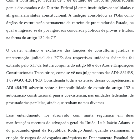
Com a Constituição Federal de 5 de outubro de 1988, as procuradorias
gerais dos estados e do Distrito Federal já eram instituições consolidadas e
ali ganharam status constitucional. A tradição consolidou as PGEs como
órgãos de estruturação permanente da carreira de procurador do Estado, na
qual o ingresso se dá por rigorosos concursos públicos de provas e títulos,
na forma do artigo 132 da CF.
O caráter unitário e exclusivo das funções de consultoria jurídica e
representação judicial das PGEs das respectivas unidades federadas foi
extraído pelo STF da leitura conjunta do artigo 69 e dos Atos e Disposições
Constitucionais Transitórios, como se vê nos julgamentos das ADIs 881/ES,
1.679/GO, 4.261/RO. Considerada toda a extensão dessas competências, a
ADI 484/PR advertiu sobre a impossibilidade de extrair do artigo 132 a
autorização constitucional para a coexistência, nas unidades federadas, de
procuradorias paralelas, ainda que tenham nomes diversos.
Esse entendimento foi absorvido com muita segurança em duas
manifestações recentes do advogado-geral da União, Luís Inácio Adams, e
do procurador-geral da República, Rodrigo Janot, quando examinaram a
criação de cargos de advogados autárquicos no Departamento Estadual de