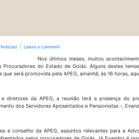
n
Notícias
Leave a comment
Nos últimos meses, muitos aconteciment
 Procuradores do Estado de Goiás. Alguns destes temas
a que será promovida pela APEG, amanhã, às 16 horas, aqu
 e diretores da APEG, a reunião terá a presença do pr
ento dos Servidores Aposentados e Pensionistas -, Evand
ores e conselho da APEG, assuntos relevantes para a Advo
frentados pelos procuradores de Goiás. Já Evandro é pr