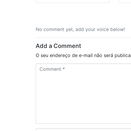
No comment yet, add your voice below!
Add a Comment
O seu endereço de e-mail não será publica
C
o
m
m
e
n
t
*