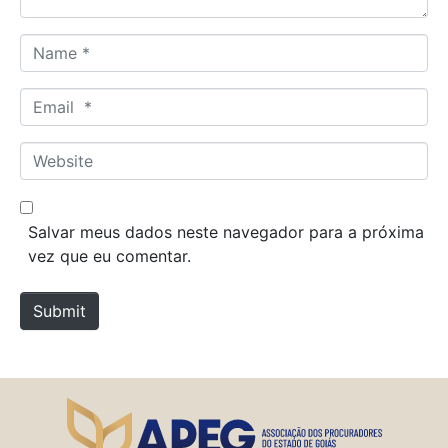
N
a
m
E
e
m
*
a
W
i
e
l
b
*
s
Salvar meus dados neste navegador para a próxima
i
vez que eu comentar.
t
e
Submit