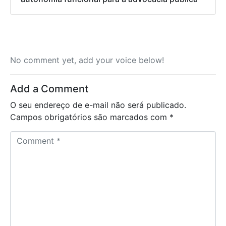
No comment yet, add your voice below!
Add a Comment
O seu endereço de e-mail não será publicado.
Campos obrigatórios são marcados com
*
C
o
m
m
e
n
t
*