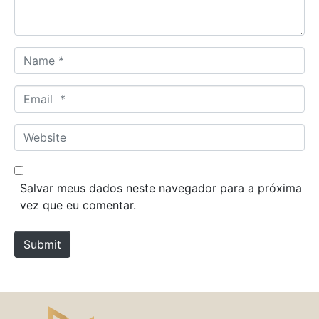
*
N
a
m
E
e
m
*
a
W
i
e
l
b
*
s
Salvar meus dados neste navegador para a próxima
i
vez que eu comentar.
t
e
Submit