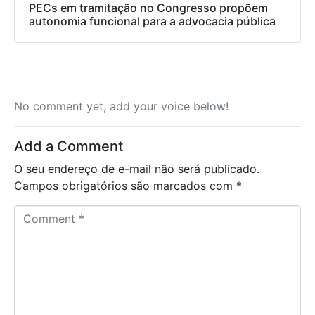
PECs em tramitação no Congresso propõem
autonomia funcional para a advocacia pública
No comment yet, add your voice below!
Add a Comment
O seu endereço de e-mail não será publicado.
Campos obrigatórios são marcados com
*
C
o
m
m
e
n
t