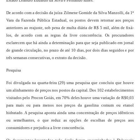
Estado Leandro Eduardo da Silva e Fernando Iunes.
De acordo com a decisão da juíza Zilmene Gomide da Silva Manzolli, da 1ª
Vara da Fazenda Pública Estadual, os postos devem retornar aos preços
anteriores ao reajuste, sob pena de multa diária de R$ 5 mil, além de fixá-
los, de acordo com as regras da livre concorrência. Os procuradores
esclarecem que há ainda a determinação para que seja publicado em jornal
de grande circulação, no prazo de até 10 dias, por dois dias seguidos e por
três semanas consecutivas, o extrato da decisão.
Pesquisa
Foi divulgada na quarta-feira (29) uma pesquisa que concluiu que houve
um alinhamento de preços nos postos da capital. Dos 102 estabelecimentos
visitados pelo Procon Goiás, em 70% deles houve uma variação de R$0,03
para mais ou para menos nos preços da gasolina comum ou etanol
hidratado. A pesquisa aponta ainda uma concentração de preços idênticos
ou semelhantes, o que reduz as opções de escolhas de preços aos
consumidores e prejudica a livre concorrência.