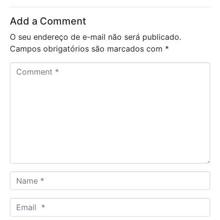
Add a Comment
O seu endereço de e-mail não será publicado.
Campos obrigatórios são marcados com
*
C
o
m
m
e
n
t
*
N
a
m
E
e
m