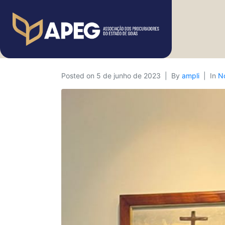
Posted on
5 de junho de 2023
By
ampli
In
No