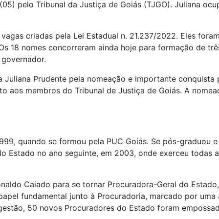
e (05) pelo Tribunal da Justiça de Goiás (TJGO). Juliana o
agas criadas pela Lei Estadual n. 21.237/2022. Eles fora
 Os 18 nomes concorreram ainda hoje para formação de três 
 governador.
 Juliana Prudente pela nomeação e importante conquista 
nto aos membros do Tribunal de Justiça de Goiás. A nomea
999, quando se formou pela PUC Goiás. Se pós-graduou e s
o Estado no ano seguinte, em 2003, onde exerceu todas a
onaldo Caiado para se tornar Procuradora-Geral do Estado,
 papel fundamental junto à Procuradoria, marcado por uma
a gestão, 50 novos Procuradores do Estado foram empossa