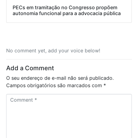
PECs em tramitação no Congresso propõem
autonomia funcional para a advocacia pública
No comment yet, add your voice below!
Add a Comment
O seu endereço de e-mail não será publicado.
Campos obrigatórios são marcados com
*
C
o
m
m
e
n