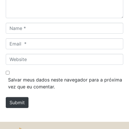
t
*
N
a
m
E
e
m
*
a
W
i
e
l
b
*
s
Salvar meus dados neste navegador para a próxima
i
vez que eu comentar.
t
e
Submit