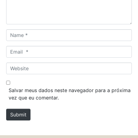
n
t
*
N
a
m
E
e
m
*
a
W
i
e
l
b
*
s
Salvar meus dados neste navegador para a próxima
i
vez que eu comentar.
t
e
Submit