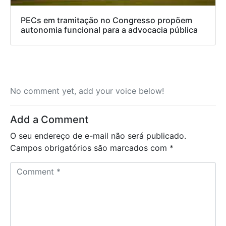
PECs em tramitação no Congresso propõem
autonomia funcional para a advocacia pública
No comment yet, add your voice below!
Add a Comment
O seu endereço de e-mail não será publicado.
Campos obrigatórios são marcados com
*
C
o
m
m
e