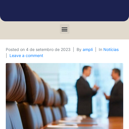
Posted on
4 de setembro de 2023
By
ampli
In
Notícias
Leave a comment