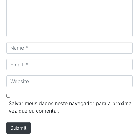
e
n
t
*
N
a
m
E
e
m
*
a
W
i
e
l
b
*
s
Salvar meus dados neste navegador para a próxima
i
vez que eu comentar.
t
e
Submit