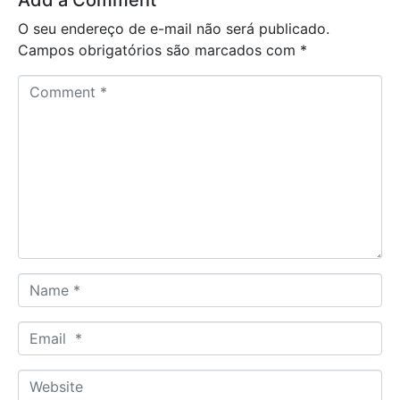
Add a Comment
O seu endereço de e-mail não será publicado.
Campos obrigatórios são marcados com
*
C
o
m
m
e
n
t
*
N
a
m
E
e
m
*
a
W
i