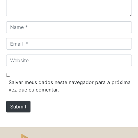
t
*
N
a
m
E
e
m
*
a
W
i
e
l
b
*
s
Salvar meus dados neste navegador para a próxima
i
vez que eu comentar.
t
e
Submit