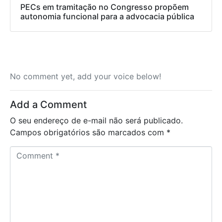
PECs em tramitação no Congresso propõem
autonomia funcional para a advocacia pública
No comment yet, add your voice below!
Add a Comment
O seu endereço de e-mail não será publicado.
Campos obrigatórios são marcados com
*
C
o
m
m
e
n