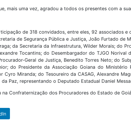
 que, mais uma vez, agradou a todos os presentes com a sua
icipação de 318 convidados, entre eles, 92 associados e 
cretaria de Segurança Pública e Justiça, João Furtado de M
aga; da Secretaria da Infraestrutura, Wilder Morais; do P
Alexandre Tocantins; do Desembargador do TJGO Norival
Procurador-Geral de Justiça, Benedito Torres Neto; do Su
únior; do Presidente da Associação Goiana do Ministério
dor Cyro Miranda; do Tesoureiro da CASAG, Alexandre Mag
 da Paz, representando o Deputado Estadual Daniel Messac
u na Confraternização dos Procuradores do Estado de Goiá
dIn