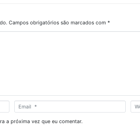
do.
Campos obrigatórios são marcados com
*
E
W
m
e
a
b
ra a próxima vez que eu comentar.
i
s
l
i