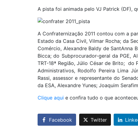
A pista foi animada pelo VJ Patrick (DF),
A Confraternização 2011 contou com a part
Estado da Casa Civil, Vilmar Rocha; da Se
Comércio, Alexandre Baldy de SantAnna Br
Bicca; do Subprocurador-geral da PGE, 
TRT-18ª Região, Júlio César de Brito; do 
Administrativos, Rodolfo Pereira Lima J
Rassi, assessor e representante do Sena
da ESA, Alexandre Yunes; Joaquim Serafim
Clique aqui
e confira tudo o que acontece
Facebook
Twitter
Linke