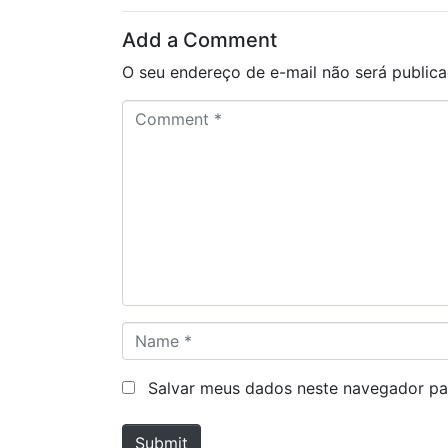
Add a Comment
O seu endereço de e-mail não será publica
C
o
m
m
e
n
t
*
N
a
m
Salvar meus dados neste navegador pa
e
*
Submit