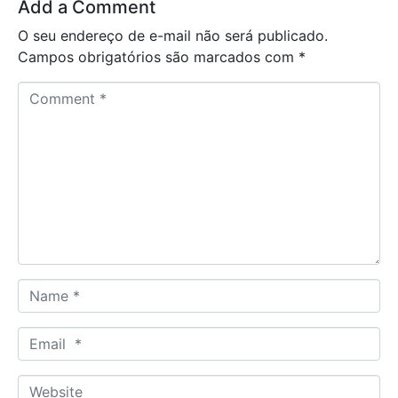
Add a Comment
O seu endereço de e-mail não será publicado.
Campos obrigatórios são marcados com
*
C
o
m
m
e
n
t
*
N
a
m
E
e
m
*
a
W