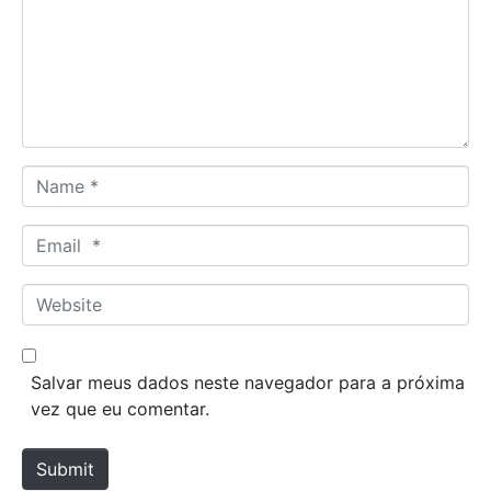
m
e
n
t
*
N
a
m
E
e
m
*
a
W
i
e
l
b
*
s
Salvar meus dados neste navegador para a próxima
i
vez que eu comentar.
t
e
Submit