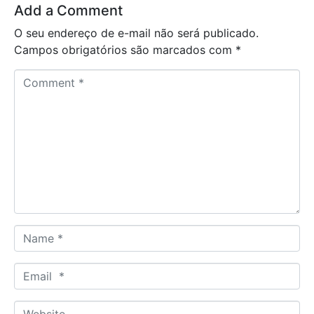
Add a Comment
O seu endereço de e-mail não será publicado.
Campos obrigatórios são marcados com
*
C
o
m
m
e
n
t
*
N
a
m
E
e
m
*
a
W