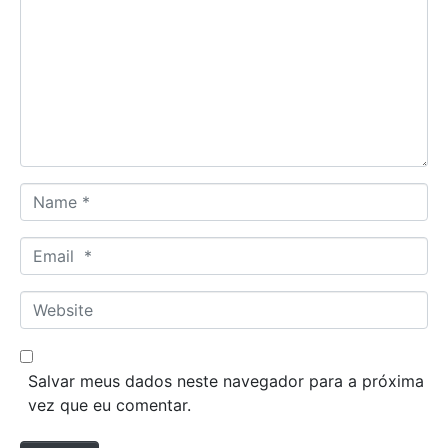
m
m
e
n
t
*
N
a
m
E
e
m
*
a
W
i
e
l
b
*
s
Salvar meus dados neste navegador para a próxima
i
vez que eu comentar.
t
e