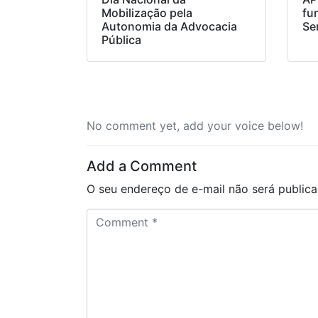
Mobilização pela
fu
Autonomia da Advocacia
Se
Pública
No comment yet, add your voice below!
Add a Comment
O seu endereço de e-mail não será publica
C
o
m
m
e
n