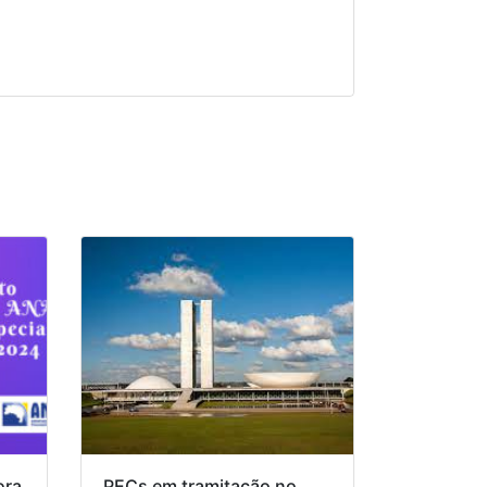
ora
PECs em tramitação no