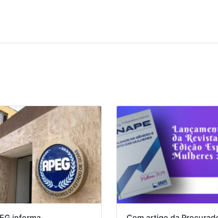
EG informa
Com artigo da Procurad