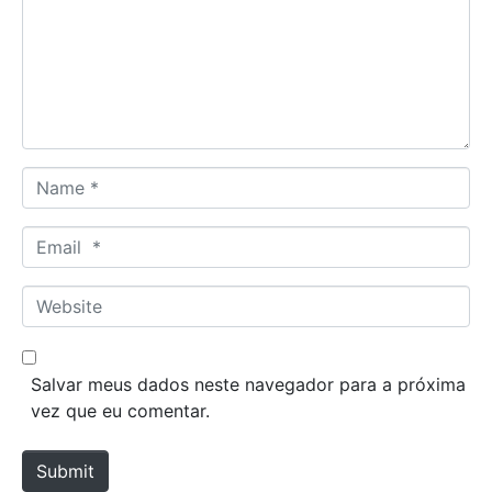
m
e
n
t
*
N
a
m
E
e
m
*
a
W
i
e
l
b
*
s
Salvar meus dados neste navegador para a próxima
i
vez que eu comentar.
t
e
Submit