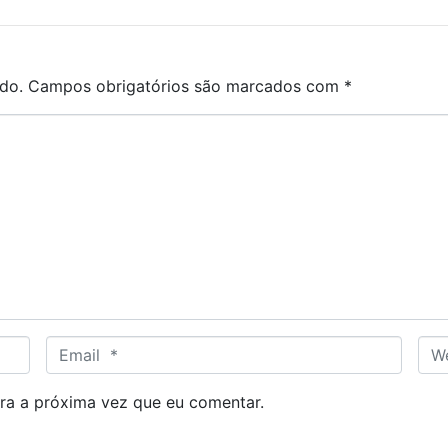
do.
Campos obrigatórios são marcados com
*
E
W
m
e
a
b
ra a próxima vez que eu comentar.
i
s
l
i