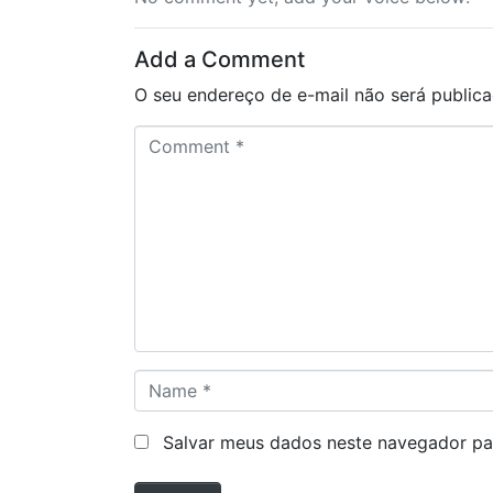
Add a Comment
O seu endereço de e-mail não será publica
C
o
m
m
e
n
t
*
N
a
m
Salvar meus dados neste navegador pa
e
*