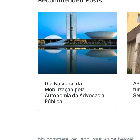
Recommended Posts
Dia Nacional da
AP
Mobilização pela
fu
Autonomia da Advocacia
Se
Pública
No comment yet, add your voice below!