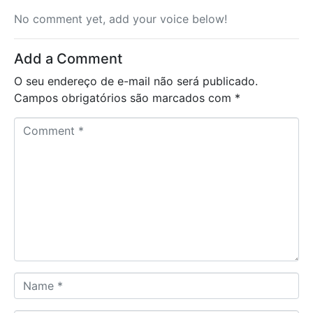
No comment yet, add your voice below!
Add a Comment
O seu endereço de e-mail não será publicado.
Campos obrigatórios são marcados com
*
C
o
m
m
e
n
t
*
N
a