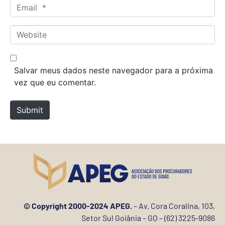
m
E
e
m
*
a
W
i
e
l
b
*
s
Salvar meus dados neste navegador para a próxima
i
vez que eu comentar.
t
e
Submit
© Copyright 2000-2024 APEG.
– Av. Cora Coralina, 103,
Setor Sul Goiânia – GO – (62) 3225-9086