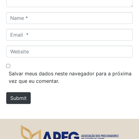
N
a
m
E
e
m
*
a
W
i
e
l
b
*
s
Salvar meus dados neste navegador para a próxima
i
vez que eu comentar.
t
e
Submit