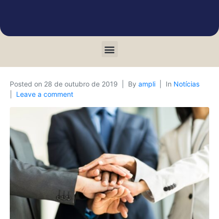
Posted on
28 de outubro de 2019
By
ampli
In
Notícias
Leave a comment