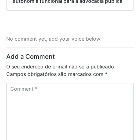
autonomia funcional para a advocacia pública
No comment yet, add your voice below!
Add a Comment
O seu endereço de e-mail não será publicado.
Campos obrigatórios são marcados com
*
C
o
m
m
e
n
t
*