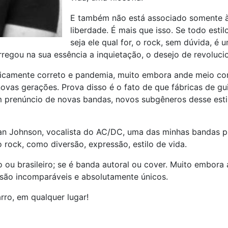
E também não está associado somente à 
liberdade. É mais que isso. Se todo esti
seja ele qual for, o rock, sem dúvida, é
arregou na sua essência a inquietação, o desejo de revoluci
iticamente correto e pandemia, muito embora ande meio co
novas gerações. Prova disso é o fato de que fábricas de g
m prenúncio de novas bandas, novos subgêneros desse esti
Brian Johnson, vocalista do AC/DC, uma das minhas bandas p
 rock, como diversão, expressão, estilo de vida.
 ou brasileiro; se é banda autoral ou cover. Muito embora
s são incomparáveis e absolutamente únicos.
arro, em qualquer lugar!