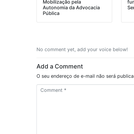
Mobilização pela
fu
Autonomia da Advocacia
Se
Pública
No comment yet, add your voice below!
Add a Comment
O seu endereço de e-mail não será publica
C
o
m
m
e
n
t