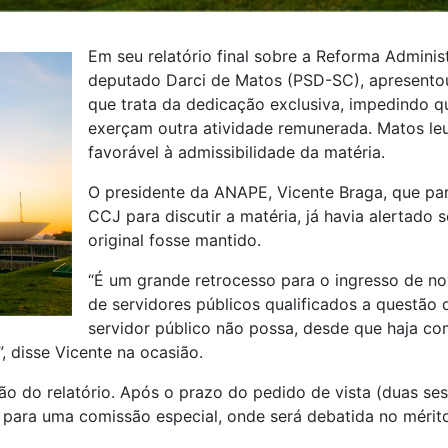
Em seu relatório final sobre a Reforma Administ
deputado Darci de Matos (PSD-SC), apresentou
que trata da dedicação exclusiva, impedindo q
exerçam outra atividade remunerada. Matos leu
favorável à admissibilidade da matéria.
O presidente da ANAPE, Vicente Braga, que par
CCJ para discutir a matéria, já havia alertado
original fosse mantido.
“É um grande retrocesso para o ingresso de n
de servidores públicos qualificados a questão 
servidor público não possa, desde que haja com
, disse Vicente na ocasião.
ão do relatório. Após o prazo do pedido de vista (duas se
 para uma comissão especial, onde será debatida no mérit