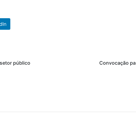
dIn
setor público
Convocação para