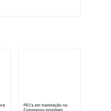
ora
PECs em tramitação no
Congresso propõem