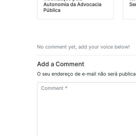
Autonomia da Advocacia
Se
Pública
No comment yet, add your voice below!
Add a Comment
O seu endereço de e-mail não será publica
C
o
m
m
e
n
t