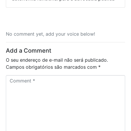
No comment yet, add your voice below!
Add a Comment
O seu endereço de e-mail não será publicado.
Campos obrigatórios são marcados com
*
C
o
m
m
e
n
t
*