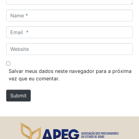
N
a
m
E
e
m
*
a
W
i
e
l
b
*
s
Salvar meus dados neste navegador para a próxima
i
vez que eu comentar.
t
e
Submit