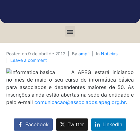
Posted on
9 de abril de 2012
By
ampli
In
Notícias
Leave a comment
A APEG estará iniciando
no mês de maio o seu curso de informática básica
para associados e dependentes maiores de 50. As
inscrições ainda estão abertas na sede da entidade e
pelo e-mail
comunicacao@associados.apeg.org.br
.
Facebook
Twitter
LinkedIn