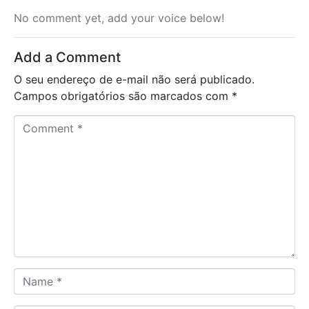
No comment yet, add your voice below!
Add a Comment
O seu endereço de e-mail não será publicado.
Campos obrigatórios são marcados com
*
C
o
m
m
e
n
t
*
N
a