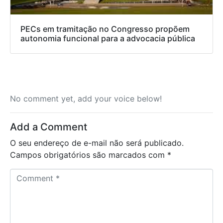
PECs em tramitação no Congresso propõem
autonomia funcional para a advocacia pública
No comment yet, add your voice below!
Add a Comment
O seu endereço de e-mail não será publicado.
Campos obrigatórios são marcados com
*
C
o
m
m
e