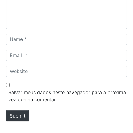
n
t
*
N
a
m
E
e
m
*
a
W
i
e
l
b
*
s
Salvar meus dados neste navegador para a próxima
i
vez que eu comentar.
t
e
Submit