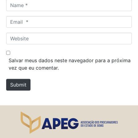
N
a
m
E
e
m
*
a
W
i
e
l
b
*
s
Salvar meus dados neste navegador para a próxima
i
vez que eu comentar.
t
e
Submit