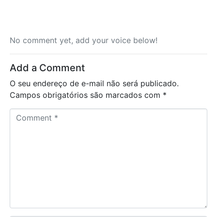
No comment yet, add your voice below!
Add a Comment
O seu endereço de e-mail não será publicado.
Campos obrigatórios são marcados com
*
C
o
m
m
e
n
t
*