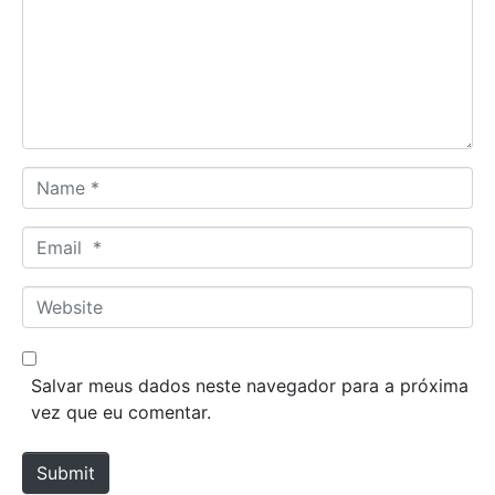
m
e
n
t
*
N
a
m
E
e
m
*
a
W
i
e
l
b
*
s
Salvar meus dados neste navegador para a próxima
i
vez que eu comentar.
t
e
Submit