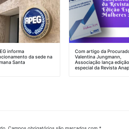
EG informa
Com artigo da Procurad
ncionamento da sede na
Valentina Jungmann,
mana Santa
Associação lança ediçã
especial da Revista Ana
do.
Campos obrigatórios são marcados com
*