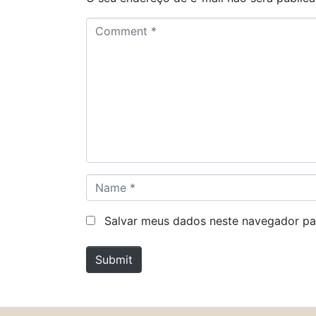
C
o
m
m
e
n
t
*
N
a
m
Salvar meus dados neste navegador pa
e
*
Submit