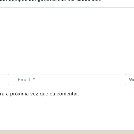
E
W
m
e
a
b
ra a próxima vez que eu comentar.
i
s
l
i
*
t
e