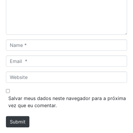
e
n
t
*
N
a
m
E
e
m
*
a
W
i
e
l
b
*
s
Salvar meus dados neste navegador para a próxima
i
vez que eu comentar.
t
e
Submit