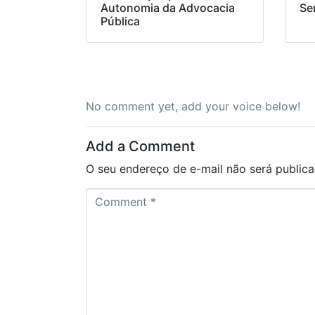
Autonomia da Advocacia
Se
Pública
No comment yet, add your voice below!
Add a Comment
O seu endereço de e-mail não será publica
C
o
m
m
e
n
t
*