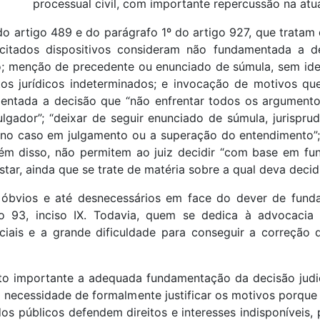
processual civil, com importante repercussão na atu
o artigo 489 e do parágrafo 1º do artigo 927, que tratam 
 citados dispositivos consideram não fundamentada a dec
; menção de precedente ou enunciado de súmula, sem ide
 jurídicos indeterminados; e invocação de motivos que 
ntada a decisão que “não enfrentar todos os argument
ulgador”; “deixar de seguir enunciado de súmula, jurispr
 no caso em julgamento ou a superação do entendimento”; e
lém disso, não permitem ao juiz decidir “com base em f
ar, ainda que se trate de matéria sobre a qual deva decidir
óbvios e até desnecessários em face do dever de funda
igo 93, inciso IX. Todavia, quem se dedica à advocacia
ais e a grande dificuldade para conseguir a correção d
to importante a adequada fundamentação da decisão jud
 necessidade de formalmente justificar os motivos porque 
s públicos defendem direitos e interesses indisponíveis