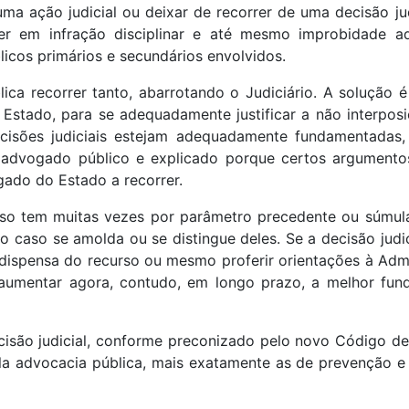
 uma ação judicial ou deixar de recorrer de uma decisão 
er em infração disciplinar e até mesmo improbidade adm
blicos primários e secundários envolvidos.
ca recorrer tanto, abarrotando o Judiciário. A solução
e Estado, para se adequadamente justificar a não interpo
ecisões judiciais estejam adequadamente fundamentadas,
advogado público e explicado porque certos argumento
ogado do Estado a recorrer.
so tem muitas vezes por parâmetro precedente ou súmula 
o caso se amolda ou se distingue deles. Se a decisão jud
spensa do recurso ou mesmo proferir orientações à Admin
aumentar agora, contudo, em longo prazo, a melhor fun
ão judicial, conforme preconizado pelo novo Código de 
a advocacia pública, mais exatamente as de prevenção e f