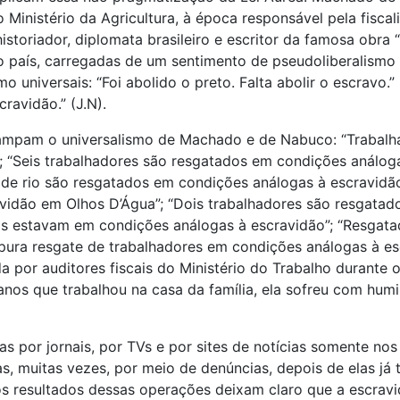
o Ministério da Agricultura, à época responsável pela fisc
historiador, diplomata brasileiro e escritor da famosa obra 
 do país, carregadas de um sentimento de pseudoliberalismo
 universais: “Foi abolido o preto. Falta abolir o escravo.
cravidão.” (J.N).
stampam o universalismo de Machado e de Nabuco: “Trabal
 “Seis trabalhadores são resgatados em condições análoga
o de rio são resgatados em condições análogas à escravidã
vidão em Olhos D’Água”; “Dois trabalhadores são resgatad
os estavam em condições análogas à escravidão”; “Resgata
pura resgate de trabalhadores em condições análogas à es
a por auditores fiscais do Ministério do Trabalho durante 
anos que trabalhou na casa da família, ela sofreu com hum
 por jornais, por TVs e por sites de notícias somente nos
s, muitas vezes, por meio de denúncias, depois de elas j
 os resultados dessas operações deixam claro que a escrav