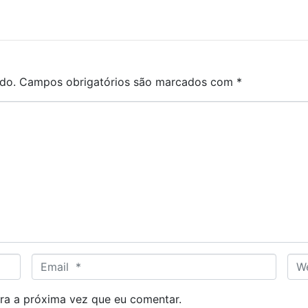
do.
Campos obrigatórios são marcados com
*
E
W
m
e
a
b
ra a próxima vez que eu comentar.