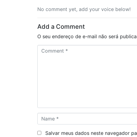
No comment yet, add your voice below!
Add a Comment
O seu endereço de e-mail não será publica
C
o
m
m
e
n
t
*
N
a
m
Salvar meus dados neste navegador pa