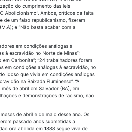
alização do cumprimento das leis
“O Abolicionismo”. Ambos, críticos da falta
 e de um falso republicanismo, fizeram
” (M.A); e “Não basta acabar com a
hadores em condições análogas à
s à escravidão no Norte de Minas”;
o em Carbonita”; “24 trabalhadores foram
os em condições análogas à escravidão, no
do idoso que vivia em condições análogas
cravidão na Baixada Fluminense”. “A
o mês de abril em Salvador (BA), em
ilhações e demonstrações de racismo, não
 meses de abril e de maio desse ano. Os
á terem passado anos submetidas a
idão ora abolida em 1888 segue viva de