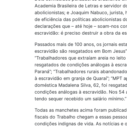
Academia Brasileira de Letras e servidor d
abolicionistas; e Joaquim Nabuco, jurista, 
de eficiência das políticas abolicionistas
declarações que – até hoje – soam-nos como
escravidão: é preciso destruir a obra da es
Passados mais de 100 anos, os jornais e
escravidão são resgatados em Bom Jesus”;
“Trabalhadores que extraíam areia no leit
resgatados de condições análogas à escra
Paraná”; “Trabalhadores rurais abandonad
à escravidão em granja de Quaraí”; “MPT a
doméstica Madalena Silva, 62, foi resgatad
condições análogas à escravidão. Nos 54 
tendo sequer recebido um salário mínimo.”
Todas as manchetes acima foram publicadas
fiscais do Trabalho chegam a essas pessoa
condições indignas de vida. As notícias e