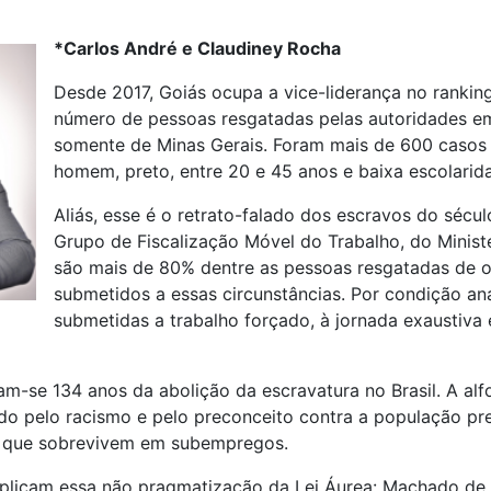
*Carlos André e Claudiney Rocha
Desde 2017, Goiás ocupa a vice-liderança no rankin
número de pessoas resgatadas pelas autoridades em
somente de Minas Gerais. Foram mais de 600 casos 
homem, preto, entre 20 e 45 anos e baixa escolarid
Aliás, esse é o retrato-falado dos escravos do séc
Grupo de Fiscalização Móvel do Trabalho, do Ministé
são mais de 80% dentre as pessoas resgatadas de o
submetidos a essas circunstâncias. Por condição a
submetidas a trabalho forçado, à jornada exaustiva
m-se 134 anos da abolição da escravatura no Brasil. A alfor
o pelo racismo e pelo preconceito contra a população pre
e que sobrevivem em subempregos.
plicam essa não pragmatização da Lei Áurea: Machado de As