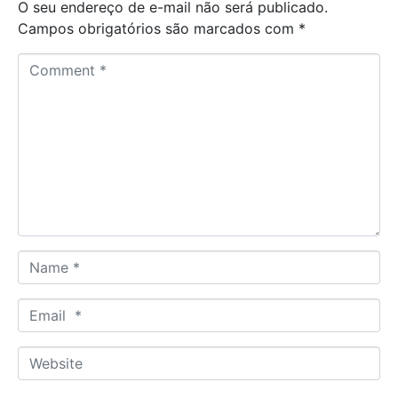
O seu endereço de e-mail não será publicado.
Campos obrigatórios são marcados com
*
C
o
m
m
e
n
t
*
N
a
m
E
e
m
*
a
W
i
e
l